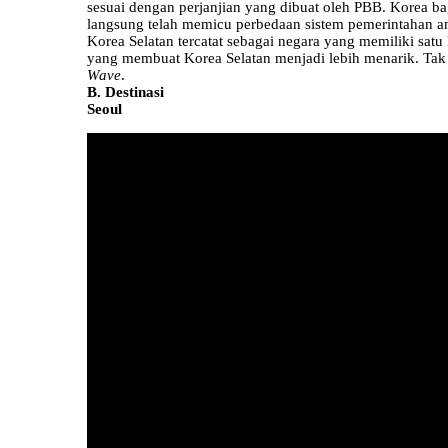
sesuai dengan perjanjian yang dibuat oleh PBB. Korea bagi
langsung telah memicu perbedaan sistem pemerintahan an
Korea Selatan tercatat sebagai negara yang memiliki satu
yang membuat Korea Selatan menjadi lebih menarik. Tak 
Wave
.
B. Destinasi
Seoul