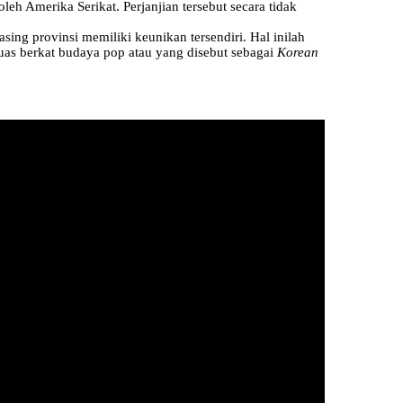
leh Amerika Serikat. Perjanjian tersebut secara tidak
sing provinsi memiliki keunikan tersendiri. Hal inilah
uas berkat budaya pop atau yang disebut sebagai
Korean