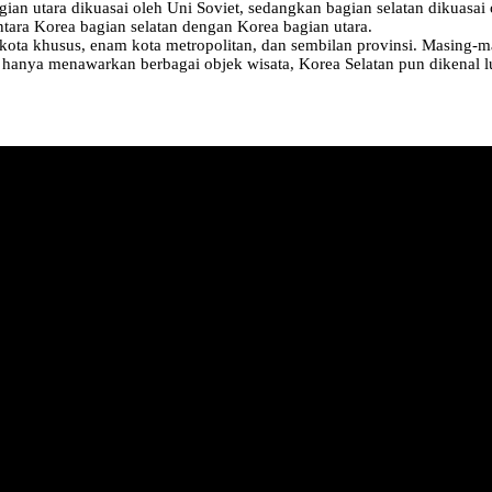
an utara dikuasai oleh Uni Soviet, sedangkan bagian selatan dikuasai o
tara Korea bagian selatan dengan Korea bagian utara.
 kota khusus, enam kota metropolitan, dan sembilan provinsi. Masing-ma
hanya menawarkan berbagai objek wisata, Korea Selatan pun dikenal l