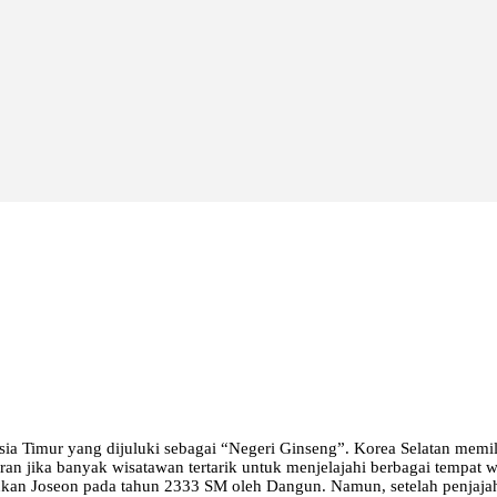
sia Timur yang dijuluki sebagai “Negeri Ginseng”. Korea Selatan memi
an jika banyak wisatawan tertarik untuk menjelajahi berbagai tempat wi
kan Joseon pada tahun 2333 SM oleh Dangun. Namun, setelah penjajaha