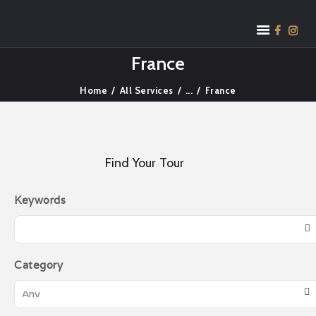
SRIJAYA HOLIDAY
France
Tour Specialist
Home
All Services
...
France
HOME
SOUTHEAST ASIA
EAST ASIA
Find Your Tour
MIDDLE EAST
WESTERN
Keywords
GOLDEN
DESTINATION
CONTACT US
Category