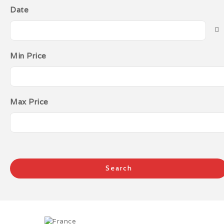
Date
Min Price
Max Price